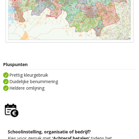
Pluspunten
Prettig kleurgebruik
Duidelijke benummering
Heldere omlijning
Schoolinstelling, organisatie of bedrijf?
Kies voor gemak met
‘Achteraf betalen’
tijdens het