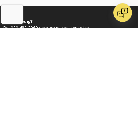
Advies nodig?
Bel 020 482 2060 voor onze klantenservice
Ontvang dagelijks nieuwe kaarten op Instagram
Word vrienden op Facebook
Doe inspiratie op bij Pinterest
Volg ons op LinkedIn
/
9.1
10
71 reviews