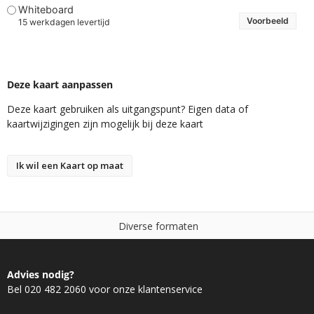
Whiteboard
Voorbeeld
15 werkdagen levertijd
Deze kaart aanpassen
Deze kaart gebruiken als uitgangspunt? Eigen data of
kaartwijzigingen zijn mogelijk bij deze kaart
Ik wil een Kaart op maat
D
i
v
e
r
s
e
f
o
r
m
a
t
e
n
Advies nodig?
Bel 020 482 2060 voor onze klantenservice