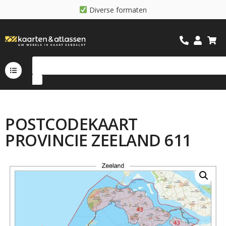
D
i
v
e
r
s
e
f
o
r
m
a
t
e
n
POSTCODEKAART
PROVINCIE ZEELAND 611