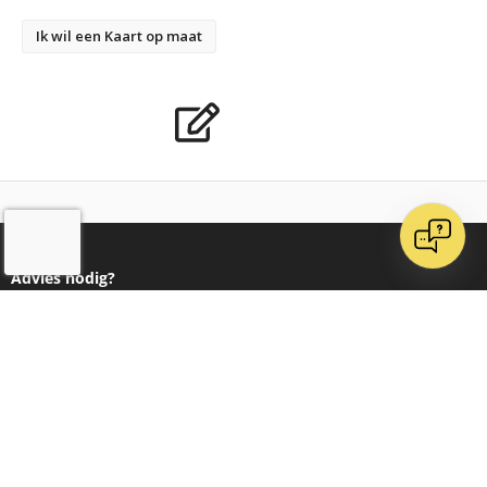
Ik wil een Kaart op maat
Advies nodig?
Bel 020 482 2060 voor onze klantenservice
Ontvang dagelijks nieuwe kaarten op Instagram
Word vrienden op Facebook
Doe inspiratie op bij Pinterest
Volg ons op LinkedIn