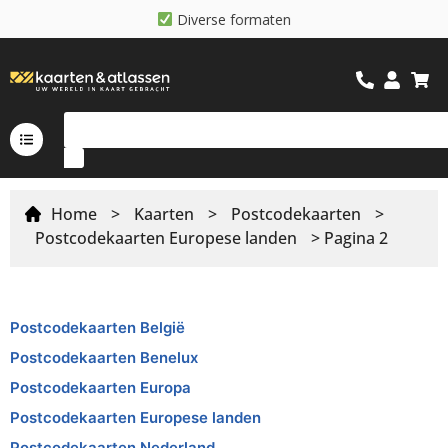
D
i
v
e
r
s
e
f
o
r
m
a
t
e
n
Home
>
Kaarten
>
Postcodekaarten
>
Postcodekaarten Europese landen
> Pagina 2
Postcodekaarten België
Postcodekaarten Benelux
Postcodekaarten Europa
Postcodekaarten Europese landen
Postcodekaarten Nederland