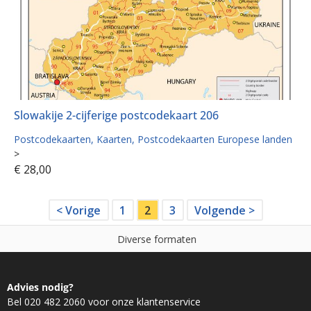
Slowakije 2-cijferige postcodekaart 206
Postcodekaarten
Kaarten
Postcodekaarten Europese landen
>
€
28,00
< Vorige
1
2
3
Volgende >
r
s
e
f
o
r
m
a
t
e
n
i
N
e
e
t
v
D
Advies nodig?
Bel 020 482 2060 voor onze klantenservice