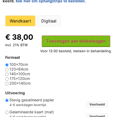
koord.
Klik hier om ophangstrips te bestellen.
Wandkaart
Digitaal
€
38,00
Toevoegen aan winkelwagen
incl. 21% BTW
Formaat
100x70cm
120x84cm
140x100cm
175x120cm
200x140cm
Uitvoering
Stevig gesatineerd papier
Voorbeeld
4-6 werkdagen levertijd.
Gelamineerde kaart (mat)
Voorbeeld
4-6 werkdagen levertijd