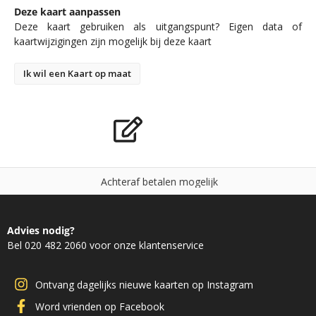
Deze kaart aanpassen
Deze kaart gebruiken als uitgangspunt? Eigen data of
kaartwijzigingen zijn mogelijk bij deze kaart
Ik wil een Kaart op maat
A
c
h
t
e
r
a
f
b
e
t
a
l
e
n
m
o
g
e
l
i
j
k
Advies nodig?
Bel 020 482 2060 voor onze klantenservice
Ontvang dagelijks nieuwe kaarten op Instagram
Word vrienden op Facebook