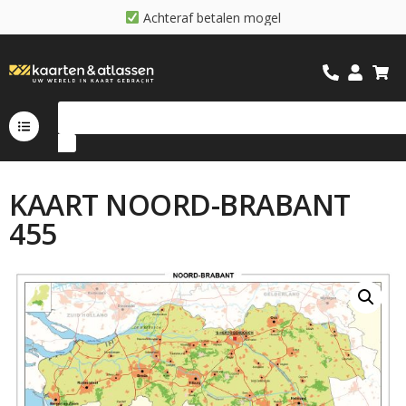
A
c
h
t
e
r
a
f
b
e
t
a
l
e
n
m
o
g
e
l
i
j
k
KAART NOORD-BRABANT
455