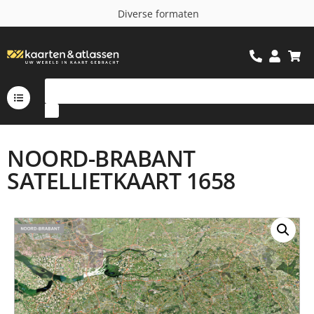
D
i
v
e
r
s
e
f
o
r
m
a
t
e
n
NOORD-BRABANT
SATELLIETKAART 1658