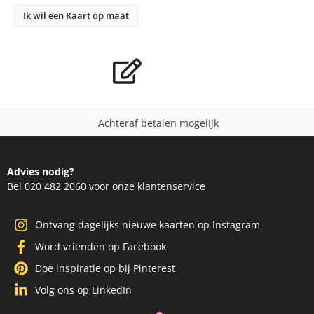
Ik wil een Kaart op maat
A
c
h
t
e
r
a
f
b
e
t
a
l
e
n
m
o
g
e
l
i
j
k
Advies nodig?
Bel 020 482 2060 voor onze klantenservice
Ontvang dagelijks nieuwe kaarten op Instagram
Word vrienden op Facebook
Doe inspiratie op bij Pinterest
Volg ons op LinkedIn