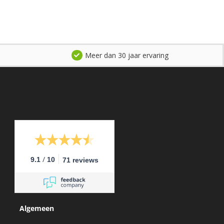
Meer dan 30 jaar ervaring
/
9.1
10
71 reviews
Algemeen