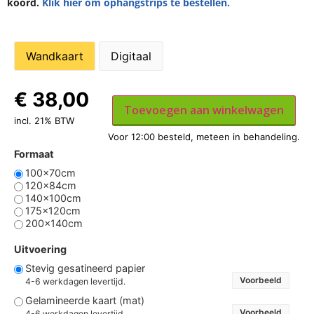
koord.
Klik hier om ophangstrips te bestellen.
Wandkaart
Digitaal
€
38,00
Toevoegen aan winkelwagen
incl. 21% BTW
Formaat
100x70cm
120x84cm
140x100cm
175x120cm
200x140cm
Uitvoering
Stevig gesatineerd papier
Voorbeeld
4-6 werkdagen levertijd.
Gelamineerde kaart (mat)
Voorbeeld
4-6 werkdagen levertijd