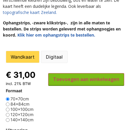
verschillende kleuren zijn bebouwing, bos en water te zien. De
kaart heeft een duidelijke legenda. Ook leverbaar als
topografische kaart Zeeland.
Ophangstrips, -zware klikstrips-, zijn in alle maten te
bestellen. De strips worden geleverd met ophangoogjes en
koord.
Klik hier om ophangstrips te bestellen.
Wandkaart
Digitaal
€
31,00
Toevoegen aan winkelwagen
incl. 21% BTW
Formaat
70x70cm
84x84cm
100x100cm
120x120cm
140x140cm