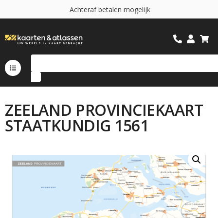
A
c
h
t
e
r
a
f
b
e
t
a
l
e
n
m
o
g
e
l
i
j
k
ZEELAND PROVINCIEKAART
STAATKUNDIG 1561