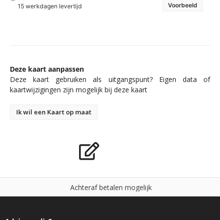
Voorbeeld
15 werkdagen levertijd
Deze kaart aanpassen
Deze kaart gebruiken als uitgangspunt? Eigen data of
kaartwijzigingen zijn mogelijk bij deze kaart
Ik wil een Kaart op maat
A
c
h
t
e
r
a
f
b
e
t
a
l
e
n
m
o
g
e
l
i
j
k