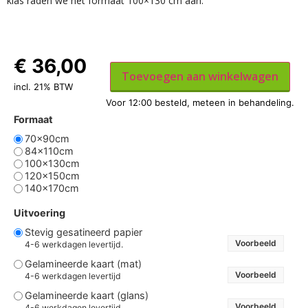
klas raden we het formaat 100×130 cm aan.
€
36,00
Toevoegen aan winkelwagen
incl. 21% BTW
Formaat
70x90cm
84x110cm
100x130cm
120x150cm
140x170cm
Uitvoering
Stevig gesatineerd papier
Voorbeeld
4-6 werkdagen levertijd.
Gelamineerde kaart (mat)
Voorbeeld
4-6 werkdagen levertijd
Gelamineerde kaart (glans)
Voorbeeld
4-6 werkdagen levertijd