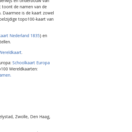
derwijs en onderbouw van het
nt de namen van de
 Daarmee is de kaart zowel
elzijdige topo100-kaart van
art Nederland 1835
) en
llen.
ereldkaart
.
ropa:
Schoolkaart Europa met
Wereldkaarten:
Schoolkaart
ystad, Zwolle, Den Haag,