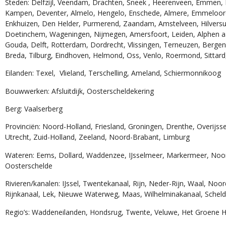
Steden: Delfzijl, Veendam, Drachten, Sneek , Heerenveen, Emmen,
Kampen, Deventer, Almelo, Hengelo, Enschede, Almere, Emmeloord,
Den Helder, Purmerend, Zaandam, Amstelveen, Hilversum, Apeldoor
Wageningen, Nijmegen, Amersfoort, Leiden, Alphen aan den Rijn, Zoe
Rotterdam, Dordrecht, Vlissingen, Terneuzen, Bergen op Zoom, Roos
Eindhoven, Helmond, Oss, Venlo, Roermond, Sittard, Heerlen
Eilanden: Texel, Vlieland, Terschelling, Ameland, Schiermonnikoog
Bouwwerken: Afsluitdijk, Oosterscheldekering
Berg: Vaalserberg
Provinciën: Noord-Holland, Friesland, Groningen, Drenthe, Overijssel
Utrecht, Zuid-Holland, Zeeland, Noord-Brabant, Limburg
Wateren: Eems, Dollard, Waddenzee, IJsselmeer, Markermeer, Noor
Oosterschelde
Rivieren/kanalen: IJssel, Twentekanaal, Rijn, Neder-Rijn, Waal, No
Rijnkanaal, Lek, Nieuwe Waterweg, Maas, Wilhelminakanaal, Scheld
Regio’s: Waddeneilanden, Hondsrug, Twente, Veluwe, Het Groene H