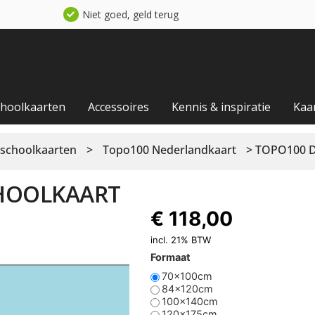
Niet goed, geld terug
choolkaarten
Accessoires
Kennis & inspiratie
Kaar
schoolkaarten
>
Topo100 Nederlandkaart
> TOPO100 Du
 1843
€
118,00
incl. 21% BTW
Formaat
70x100cm
84x120cm
100x140cm
120x175cm