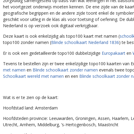
zorgvuldig samengesteld op basis van wat leerlingen in het basison
voortgezet onderwijs moeten kennen. De ene zijde van de kaart too
geografische begrippen en de andere zijde toont enkel de symbolen.
geschikt voor uitleg in de klas als voor toetsing of oefening. De dubb
Nederland is op verzoek ook digitaal verkrijgbaar.
Deze kaart is ook enkelzijdig als topo100 kaart met namen (
schoolka
topo100 zonder namen (
Blinde schoolkaart Nederland 1836
) te beste
Er is ook een gedetailleerde topo100 dubbelzijdige
Europakaart
en
W
Tevens te bestellen zijn er twee enkelzijdige topo100 kaarten van Eu
namen
en
Blinde schoolkaart zonder namen
evenals twee topo100 
wereld met namen
en een
Blinde schoolkaart zonder namen.
Wat is er te zien op de kaart:
Hoofdstad land: Amsterdam
Hoofdsteden provincie: Leeuwarden, Groningen, Assen, Haarlem, Lel
Utrecht, Arnhem, Middelburg, ’s-Hertogenbosch, Maastricht