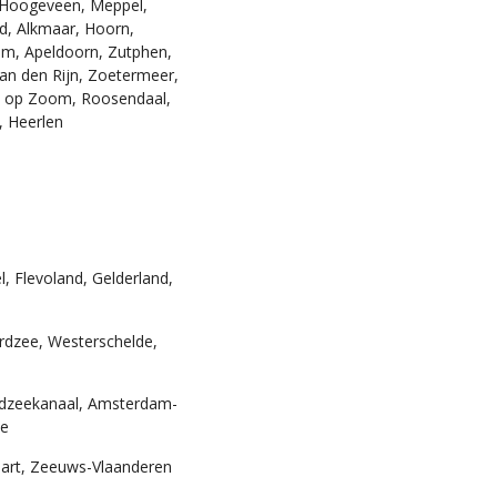
 Hoogeveen, Meppel,
 Alkmaar, Hoorn, Enkhuizen,
n, Zutphen, Doetinchem,
termeer, Gouda, Delft,
endaal, Breda, Tilburg,
, Flevoland, Gelderland,
dzee, Westerschelde,
ordzeekanaal, Amsterdam-
e
art, Zeeuws-Vlaanderen