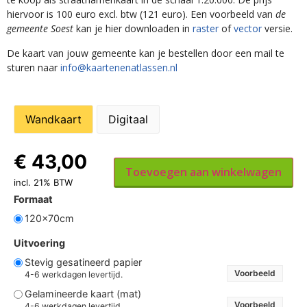
hiervoor is 100 euro excl. btw (121 euro). Een voorbeeld van
de
gemeente Soest
kan je hier downloaden in
raster
of
vector
versie.
De kaart van jouw gemeente kan je bestellen door een mail te
sturen naar
info@kaartenenatlassen.nl
Wandkaart
Digitaal
€
43,00
Toevoegen aan winkelwagen
incl. 21% BTW
Formaat
120x70cm
Uitvoering
Stevig gesatineerd papier
Voorbeeld
4-6 werkdagen levertijd.
Gelamineerde kaart (mat)
Voorbeeld
4-6 werkdagen levertijd