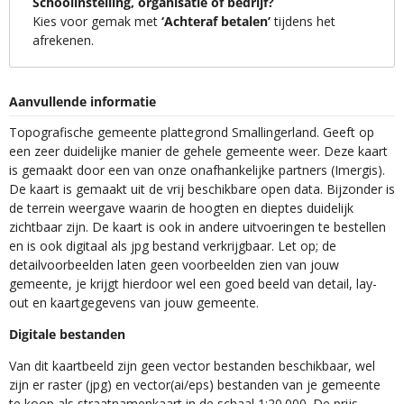
Schoolinstelling, organisatie of bedrijf?
Kies voor gemak met
‘Achteraf betalen’
tijdens het
afrekenen.
Aanvullende informatie
Topografische gemeente plattegrond Smallingerland. Geeft op
een zeer duidelijke manier de gehele gemeente weer. Deze kaart
is gemaakt door een van onze onafhankelijke partners (Imergis).
De kaart is gemaakt uit de vrij beschikbare open data. Bijzonder is
de terrein weergave waarin de hoogten en dieptes duidelijk
zichtbaar zijn. De kaart is ook in andere uitvoeringen te bestellen
en is ook digitaal als jpg bestand verkrijgbaar. Let op; de
detailvoorbeelden laten geen voorbeelden zien van jouw
gemeente, je krijgt hierdoor wel een goed beeld van detail, lay-
out en kaartgegevens van jouw gemeente.
Digitale bestanden
Van dit kaartbeeld zijn geen vector bestanden beschikbaar, wel
zijn er raster (jpg) en vector(ai/eps) bestanden van je gemeente
te koop als straatnamenkaart in de schaal 1:20.000. De prijs