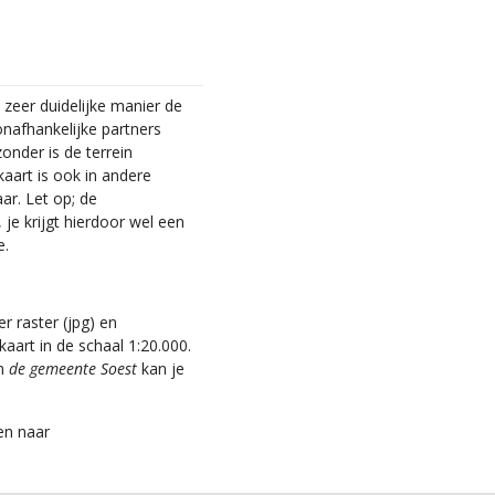
zeer duidelijke manier de
nafhankelijke partners
zonder is de terrein
kaart is ook in andere
aar. Let op; de
je krijgt hierdoor wel een
e.
r raster (jpg) en
aart in de schaal 1:20.000.
an
de gemeente Soest
kan je
en naar