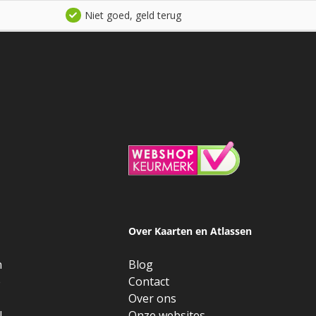
Niet goed, geld terug
Over Kaarten en Atlassen
n
Blog
e
Contact
Over ons
l
Onze websites