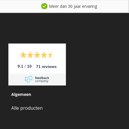
Meer dan 30 jaar ervaring
/
9.1
10
71 reviews
Algemeen
Alle producten