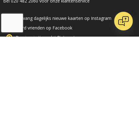
Bel 020 482 2060 voor onze klantenservice
Ontvang dagelijks nieuwe kaarten op Instagram
Word vrienden op Facebook
Doe inspiratie op bij Pinterest
Volg ons op LinkedIn
/
9.1
10
71 reviews
Klantenservice