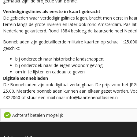
gemaakt zijn: de projectie van Bonne.
Verdedigingslinies als eerste in kaart gebracht
De gebieden waar verdedigingslinies lagen, bracht men eerst in kaar
terrein langs de grote rivieren en later ook rond Amsterdam. Pas la
Nederland gekarteerd. Rond 1884 besloeg de kaartserie heel Neder
Bonnebladen zijn gedetailleerde militaire kaarten op schaal 1:25.000
geschikt:​
​bij onderzoek naar historische landschappen;
bij onderzoek naar de eigen woonomgeving;
om in te lijsten en cadeau te geven.
Digitale Bonnebladen
De Bonnebladen zijn ook digitaal verkrijgbaar. De prijs voor het JPG
25,00. Meerdere bonnebladen kunnen aan elkaar gezet worden. Voo
4822060 of stuur een mail naar info@kaartenenatlassen.nl.
Achteraf betalen mogelijk