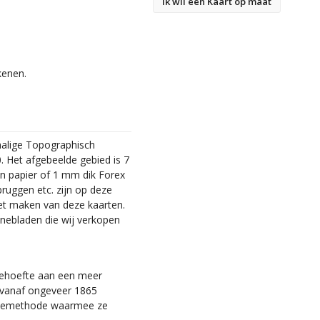
Ik wil een Kaart op maat
kenen.
malige Topographisch
. Het afgebeelde gebied is 7
en papier of 1 mm dik Forex
bruggen etc. zijn op deze
et maken van deze kaarten.
nebladen die wij verkopen
 behoefte aan een meer
ie vanaf ongeveer 1865
tiemethode waarmee ze