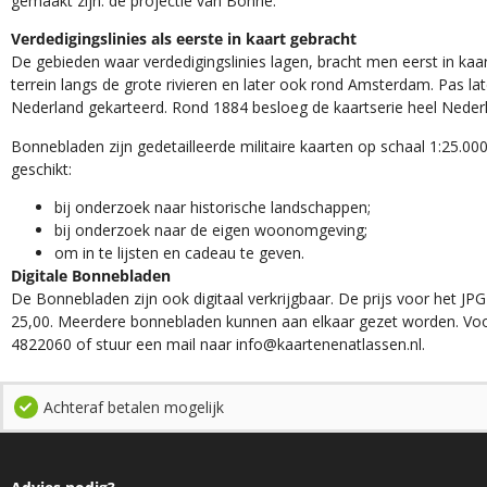
gemaakt zijn: de projectie van Bonne.
Verdedigingslinies als eerste in kaart gebracht
De gebieden waar verdedigingslinies lagen, bracht men eerst in kaar
terrein langs de grote rivieren en later ook rond Amsterdam. Pas la
Nederland gekarteerd. Rond 1884 besloeg de kaartserie heel Neder
Bonnebladen zijn gedetailleerde militaire kaarten op schaal 1:25.000
geschikt:​
​bij onderzoek naar historische landschappen;
bij onderzoek naar de eigen woonomgeving;
om in te lijsten en cadeau te geven.
Digitale Bonnebladen
De Bonnebladen zijn ook digitaal verkrijgbaar. De prijs voor het JPG
25,00. Meerdere bonnebladen kunnen aan elkaar gezet worden. Voo
4822060 of stuur een mail naar info@kaartenenatlassen.nl.
Achteraf betalen mogelijk