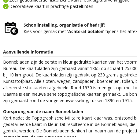
Decoratieve kaart in prachtige pasteltinten
Schoolinstelling, organisatie of bedrijf?
Kies voor gemak met
‘Achteraf betalen’
tijdens het afre
Aanvullende informatie
Bonnebladen zijn de eerste in kleur gedrukte kaarten van het voor
Bureau. De kaartbladen zijn gemaakt vanaf 1865 op schaal 1:25.000
bij 10 km groot. De kaartbladen zijn gedrukt op 230 grams gestrek
Kunststofplaat. Alle sloten, wegen, zandpaden, boerderijen, tollen, 
allereerste stafkaarten afgebeeld. Rond 1930 is men gestopt met h
Daarna is een nieuwe serie topografische kaarten gemaakt. De bon
zijn gemaakt rond de vorige eeuwwisseling, tussen 1890 en 1915.
Oorsprong van de naam Bonnebladen
Kort nadat de Topographische Militaire Kaart klaar was, ontstond
gedetailleerde kaart in kleur. Dit resulteerde in de Bonnebladen, d
gedrukt werden. De Bonnebladen danken hun naam aan de projec