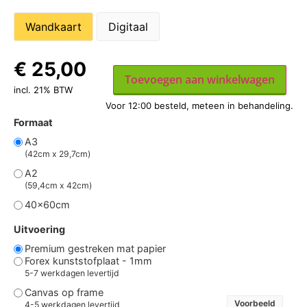
€
25,00
Toevoegen aan winkelwagen
incl. 21% BTW
Formaat
A3
(42cm x 29,7cm)
A2
(59,4cm x 42cm)
40x60cm
Uitvoering
Premium gestreken mat papier
Forex kunststofplaat - 1mm
5-7 werkdagen levertijd
Canvas op frame
Voorbeeld
4-5 werkdagen levertijd