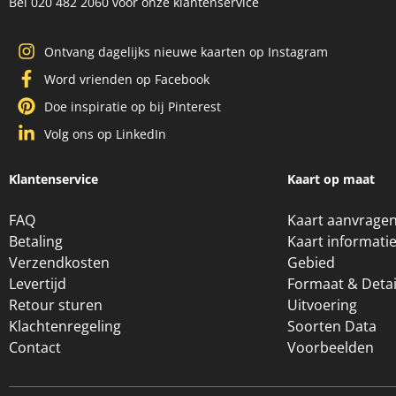
Bel 020 482 2060 voor onze klantenservice
Ontvang dagelijks nieuwe kaarten op Instagram
Word vrienden op Facebook
Doe inspiratie op bij Pinterest
Volg ons op LinkedIn
Klantenservice
Kaart op maat
FAQ
Kaart aanvrage
Betaling
Kaart informati
Verzendkosten
Gebied
Levertijd
Formaat & Detai
Retour sturen
Uitvoering
Klachtenregeling
Soorten Data
Contact
Voorbeelden