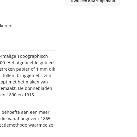
Ik wil een Kaart op maat
ekenen.
oormalige Topographisch
000. Het afgebeelde gebied
estreken papier of 1 mm dik
 tollen, bruggen etc. zijn
stopt met het maken van
n gemaakt. De bonnebladen
sen 1890 en 1915.
nd behoefte aan een meer
, die vanaf ongeveer 1865
jectiemethode waarmee ze