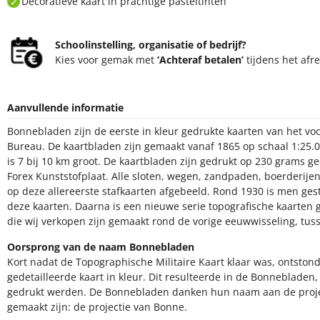
Decoratieve kaart in prachtige pasteltinten
Schoolinstelling, organisatie of bedrijf?
Kies voor gemak met
‘Achteraf betalen’
tijdens het afr
Aanvullende informatie
Bonnebladen zijn de eerste in kleur gedrukte kaarten van het v
Bureau. De kaartbladen zijn gemaakt vanaf 1865 op schaal 1:25.
is 7 bij 10 km groot. De kaartbladen zijn gedrukt op 230 grams g
Forex Kunststofplaat. Alle sloten, wegen, zandpaden, boerderijen,
op deze allereerste stafkaarten afgebeeld. Rond 1930 is men ge
deze kaarten. Daarna is een nieuwe serie topografische kaarte
die wij verkopen zijn gemaakt rond de vorige eeuwwisseling, tus
Oorsprong van de naam Bonnebladen
Kort nadat de Topographische Militaire Kaart klaar was, ontsto
gedetailleerde kaart in kleur. Dit resulteerde in de Bonnebladen
gedrukt werden. De Bonnebladen danken hun naam aan de pro
gemaakt zijn: de projectie van Bonne.