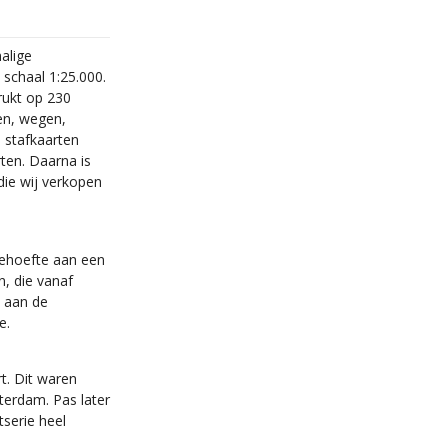
alige
schaal 1:25.000.
rukt op 230
en, wegen,
e stafkaarten
ten. Daarna is
ie wij verkopen
behoefte aan een
n, die vanaf
 aan de
e.
t. Dit waren
sterdam. Pas later
serie heel