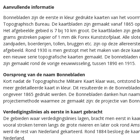
Aanvullende informatie
Bonnebladen zijn de eerste in kleur gedrukte kaarten van het voorm
Topographisch Bureau. De kaartbladen zijn gemaakt vanaf 1865 op 
Het afgebeelde gebied is 7 bij 10 km groot. De kaartbladen zijn ged
grams gestreken papier of 1 mm dik Forex Kunststofplaat. Alle slot
zandpaden, boerderijen, tollen, bruggen etc. zijn op deze allereerst
afgebeeld. Rond 1930 is men gestopt met het maken van deze kaar
een nieuwe serie topografische kaarten gemaakt. De bonnebladen d
zijn gemaakt rond de vorige eeuwwisseling, tussen 1890 en 1915.
Oorsprong van de naam Bonnebladen
Kort nadat de Topographische Militaire Kaart klaar was, ontstond 
meer gedetailleerde kaart in kleur. Dit resulteerde in de Bonneblade
ongeveer 1865 gedrukt werden. De Bonnebladen danken hun naam
projectiemethode waarmee ze gemaakt zijn: de projectie van Bonn
Verdedigingslinies als eerste in kaart gebracht
De gebieden waar verdedigingslinies lagen, bracht men eerst in kaar
vooral stroken terrein langs de grote rivieren en later ook rond Am
werd de rest van Nederland gekarteerd. Rond 1884 besloeg de kaart
Nederland.