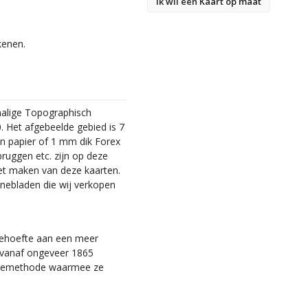
Ik wil een Kaart op maat
kenen.
malige Topographisch
. Het afgebeelde gebied is 7
en papier of 1 mm dik Forex
bruggen etc. zijn op deze
et maken van deze kaarten.
nebladen die wij verkopen
 behoefte aan een meer
ie vanaf ongeveer 1865
tiemethode waarmee ze