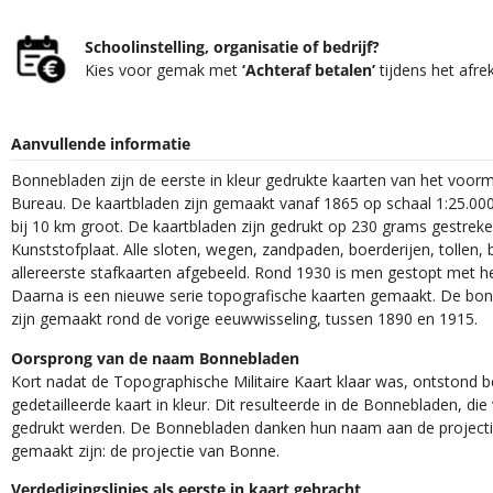
Schoolinstelling, organisatie of bedrijf?
Kies voor gemak met
‘Achteraf betalen’
tijdens het afre
Aanvullende informatie
Bonnebladen zijn de eerste in kleur gedrukte kaarten van het voor
Bureau. De kaartbladen zijn gemaakt vanaf 1865 op schaal 1:25.000
bij 10 km groot. De kaartbladen zijn gedrukt op 230 grams gestrek
Kunststofplaat. Alle sloten, wegen, zandpaden, boerderijen, tollen, 
allereerste stafkaarten afgebeeld. Rond 1930 is men gestopt met h
Daarna is een nieuwe serie topografische kaarten gemaakt. De bon
zijn gemaakt rond de vorige eeuwwisseling, tussen 1890 en 1915.
Oorsprong van de naam Bonnebladen
Kort nadat de Topographische Militaire Kaart klaar was, ontstond
gedetailleerde kaart in kleur. Dit resulteerde in de Bonnebladen, d
gedrukt werden. De Bonnebladen danken hun naam aan de projec
gemaakt zijn: de projectie van Bonne.
Verdedigingslinies als eerste in kaart gebracht