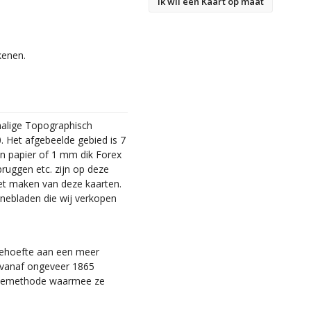
Ik wil een Kaart op maat
kenen.
malige Topographisch
. Het afgebeelde gebied is 7
en papier of 1 mm dik Forex
bruggen etc. zijn op deze
et maken van deze kaarten.
nebladen die wij verkopen
 behoefte aan een meer
ie vanaf ongeveer 1865
tiemethode waarmee ze