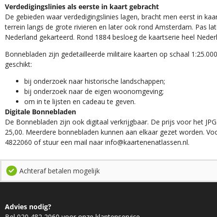
Verdedigingslinies als eerste in kaart gebracht
De gebieden waar verdedigingslinies lagen, bracht men eerst in kaar
terrein langs de grote rivieren en later ook rond Amsterdam. Pas la
Nederland gekarteerd. Rond 1884 besloeg de kaartserie heel Neder
Bonnebladen zijn gedetailleerde militaire kaarten op schaal 1:25.000
geschikt:​
​bij onderzoek naar historische landschappen;
bij onderzoek naar de eigen woonomgeving;
om in te lijsten en cadeau te geven.
Digitale Bonnebladen
De Bonnebladen zijn ook digitaal verkrijgbaar. De prijs voor het JPG
25,00. Meerdere bonnebladen kunnen aan elkaar gezet worden. Voo
4822060 of stuur een mail naar info@kaartenenatlassen.nl.
Achteraf betalen mogelijk
Advies nodig?
Bel 020 482 2060 voor onze klantenservice