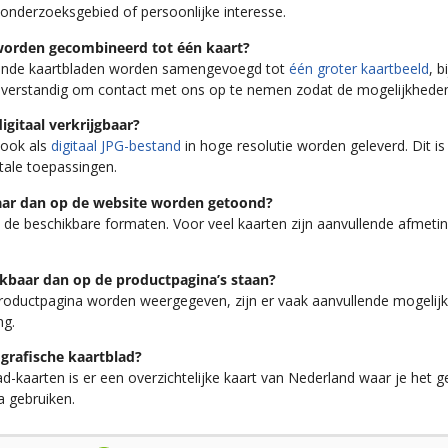
 onderzoeksgebied of persoonlijke interesse.
worden gecombineerd tot één kaart?
nzende kaartbladen worden samengevoegd tot
één groter kaartbeeld
, 
het verstandig om contact met ons op te nemen zodat de mogelijkhed
igitaal verkrijgbaar?
 ook als
digitaal JPG-bestand
in hoge resolutie worden geleverd. Dit is
tale toepassingen.
baar dan op de website worden getoond?
n de beschikbare formaten. Voor veel kaarten zijn aanvullende afmetin
hikbaar dan op de productpagina’s staan?
 productpagina worden weergegeven, zijn er vaak aanvullende mogeli
ng.
ografische kaartblad?
kaarten is er een overzichtelijke kaart van Nederland waar je het ge
a gebruiken.