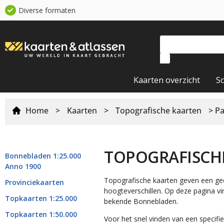
Diverse formaten
Kaarten overzicht
S
Home
>
Kaarten
>
Topografische kaarten
> Pa
TOPOGRAFISCH
Bonnebladen 1:25.000
Anno 1900
Topografische kaarten geven een ge
Provinciekaarten
hoogteverschillen. Op deze pagina vi
Topkaarten 1:25.000
bekende Bonnebladen.
Topkaarten 1:50.000
Voor het snel vinden van een specifie