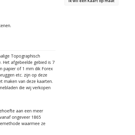
Ik wil een Kaart op maat
kenen.
malige Topographisch
. Het afgebeelde gebied is 7
en papier of 1 mm dik Forex
bruggen etc. zijn op deze
et maken van deze kaarten.
nebladen die wij verkopen
 behoefte aan een meer
ie vanaf ongeveer 1865
tiemethode waarmee ze