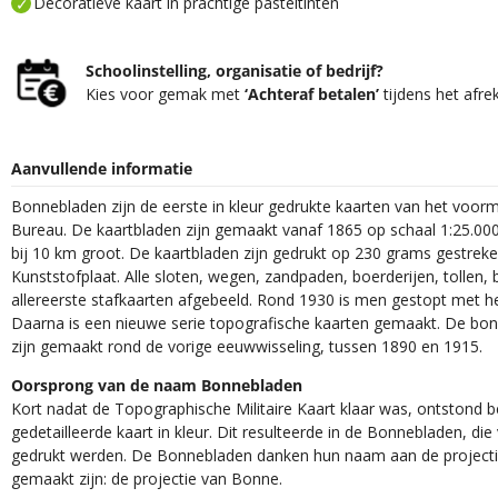
Decoratieve kaart in prachtige pasteltinten
Schoolinstelling, organisatie of bedrijf?
Kies voor gemak met
‘Achteraf betalen’
tijdens het afre
Aanvullende informatie
Bonnebladen zijn de eerste in kleur gedrukte kaarten van het voor
Bureau. De kaartbladen zijn gemaakt vanaf 1865 op schaal 1:25.000
bij 10 km groot. De kaartbladen zijn gedrukt op 230 grams gestrek
Kunststofplaat. Alle sloten, wegen, zandpaden, boerderijen, tollen, 
allereerste stafkaarten afgebeeld. Rond 1930 is men gestopt met h
Daarna is een nieuwe serie topografische kaarten gemaakt. De bon
zijn gemaakt rond de vorige eeuwwisseling, tussen 1890 en 1915.
Oorsprong van de naam Bonnebladen
Kort nadat de Topographische Militaire Kaart klaar was, ontstond
gedetailleerde kaart in kleur. Dit resulteerde in de Bonnebladen, d
gedrukt werden. De Bonnebladen danken hun naam aan de projec
gemaakt zijn: de projectie van Bonne.