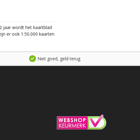
2 jaar wordt het kaartblad
ijn er ook 1:50.000 kaarten
Niet goed, geld terug