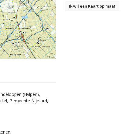
Ik wil een Kaart op maat
ndeloopen (Hylpen),
iel, Gemeente Nijefurd,
kenen.