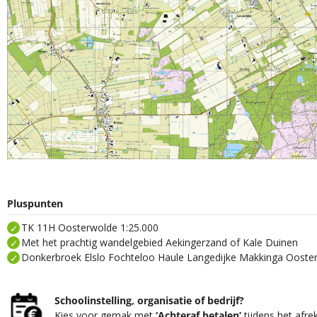
Pluspunten
TK 11H Oosterwolde 1:25.000
Met het prachtig wandelgebied Aekingerzand of Kale Duinen
Donkerbroek Elslo Fochteloo Haule Langedijke Makkinga Ooste
Schoolinstelling, organisatie of bedrijf?
Kies voor gemak met
‘Achteraf betalen’
tijdens het afre