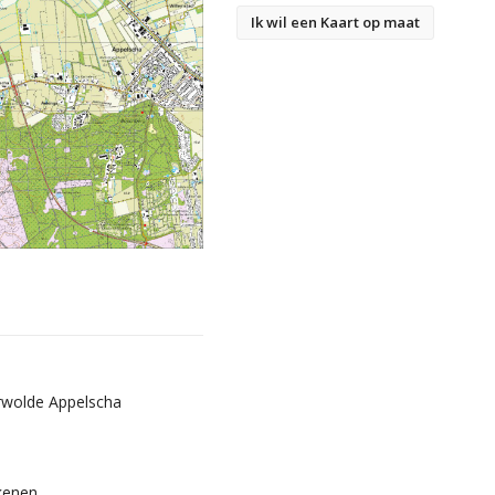
Ik wil een Kaart op maat
rwolde Appelscha
kenen.