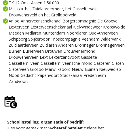
TK 12 Oost Assen 1:50.000
Met o.a. het Zuidlaardermeer, het Gasselterveld,
Drouwenerveld en het Grollooërveld
Anloo Annerveenschekanaal Borgercompagnie De Groeve
Eexterveen Eexterveenschekanaal Kiel-Windeweer Kropswolde
Meeden Midlaren Muntendam Noordlaren Oud-Annerveen
Schipborg Spijkerboor Tripscompagnie Veendam Wildervank
Zuidlaarderveen Zuidlaren Anderen Bronneger Bronnegerveen
Buinen Buinerveen Drouwen Drouwenermond
Drouwenerveen Eext Eexterzandvoort Gasselte
Gasselternijveen Gasselternijveensche-mond Gasteren Gieten
Gieterveen Grolloo Marwijksoord Nieuw-Buinen Nieuwediep
Nooit Gedacht Papenvoort Stadskanaal Vredenheim
Zandvoort
Schoolinstelling, organisatie of bedrijf?
Kies voor gemak met
‘Achteraf betalen’
tijdens het