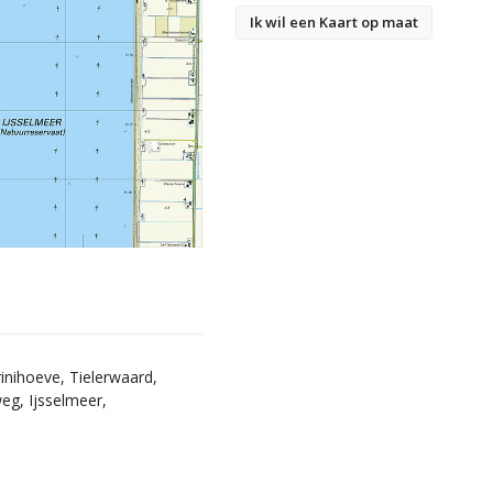
Ik wil een Kaart op maat
nihoeve, Tielerwaard,
g, Ijsselmeer,