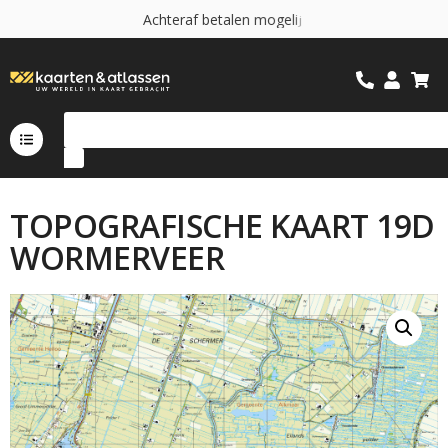
A
c
h
t
e
r
a
f
b
e
t
a
l
e
n
m
o
g
e
l
i
j
k
TOPOGRAFISCHE KAART 19D
WORMERVEER