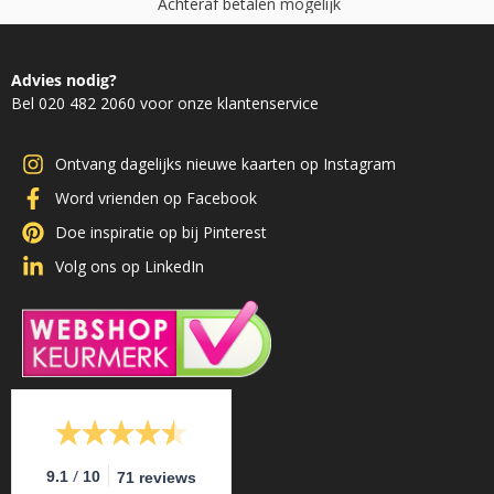
A
c
h
t
e
r
a
f
b
e
t
a
l
e
n
m
o
g
e
l
i
j
k
Advies nodig?
Bel 020 482 2060 voor onze klantenservice
Ontvang dagelijks nieuwe kaarten op Instagram
Word vrienden op Facebook
Doe inspiratie op bij Pinterest
Volg ons op LinkedIn
/
9.1
10
71 reviews