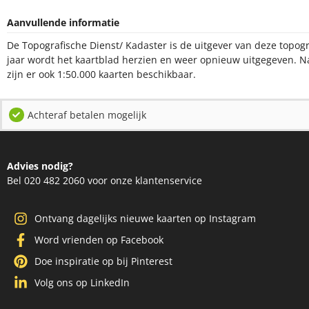
Aanvullende informatie
De Topografische Dienst/ Kadaster is de uitgever van deze topogr
jaar wordt het kaartblad herzien en weer opnieuw uitgegeven. N
zijn er ook 1:50.000 kaarten beschikbaar.
Achteraf betalen mogelijk
Advies nodig?
Bel 020 482 2060 voor onze klantenservice
Ontvang dagelijks nieuwe kaarten op Instagram
Word vrienden op Facebook
Doe inspiratie op bij Pinterest
Volg ons op LinkedIn