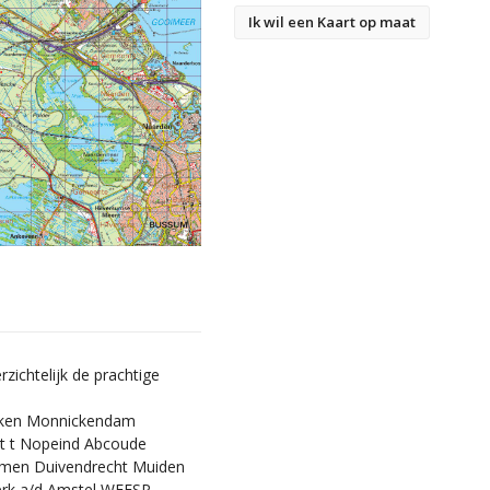
Ik wil een Kaart op maat
rzichtelijk de prachtige
rken Monnickendam
t t Nopeind Abcoude
n Duivendrecht Muiden
rk a/d Amstel WEESP