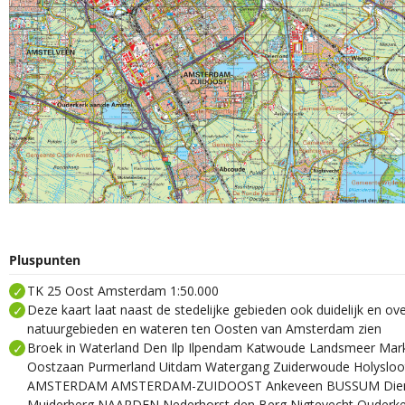
Pluspunten
TK 25 Oost Amsterdam 1:50.000
Deze kaart laat naast de stedelijke gebieden ook duidelijk en ove
natuurgebieden en wateren ten Oosten van Amsterdam zien
Broek in Waterland Den Ilp Ilpendam Katwoude Landsmeer Ma
Oostzaan Purmerland Uitdam Watergang Zuiderwoude Holysloo
AMSTERDAM AMSTERDAM-ZUIDOOST Ankeveen BUSSUM Dieme
Muiderberg NAARDEN Nederhorst den Berg Nigtevecht Ouderke