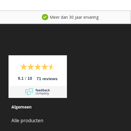
Meer dan 30 jaar ervaring
/
9.1
10
71 reviews
Algemeen
Alle producten