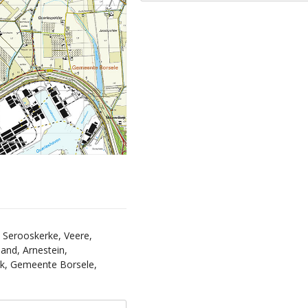
 Serooskerke, Veere,
Zand, Arnestein,
jk, Gemeente Borsele,