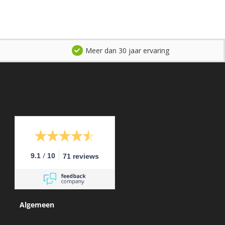
Meer dan 30 jaar ervaring
/
9.1
10
71 reviews
Algemeen