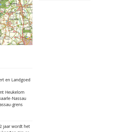
ert en Landgoed
kant Heukelom
Baarle-Nassau
assau-grens
2 jaar wordt het