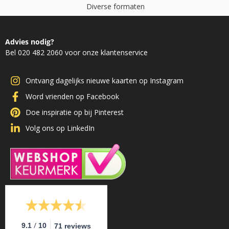
D
i
v
e
r
s
e
f
o
r
m
a
t
e
n
Advies nodig?
Bel 020 482 2060 voor onze klantenservice
Ontvang dagelijks nieuwe kaarten op Instagram
Word vrienden op Facebook
Doe inspiratie op bij Pinterest
Volg ons op LinkedIn
/
9.1
10
71 reviews