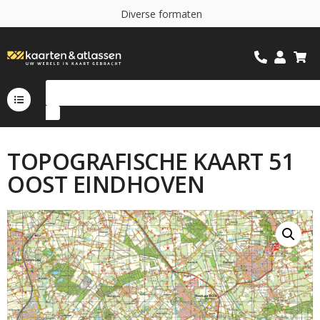
D
i
v
e
r
s
e
f
o
r
m
a
t
e
n
TOPOGRAFISCHE KAART 51
OOST EINDHOVEN