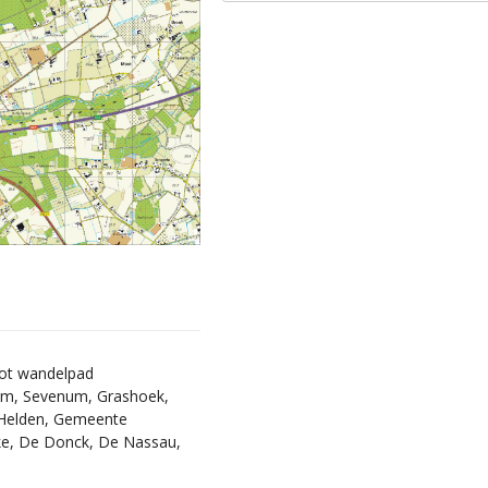
tot wandelpad
som, Sevenum, Grashoek,
 Helden, Gemeente
ke, De Donck, De Nassau,