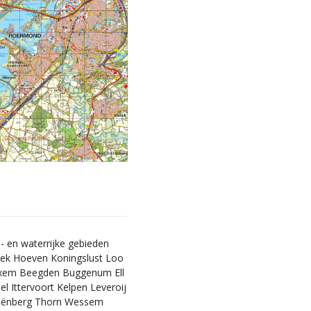
- en waterrijke gebieden
oek Hoeven Koningslust Loo
exem Beegden Buggenum Ell
 Ittervoort Kelpen Leveroij
liënberg Thorn Wessem