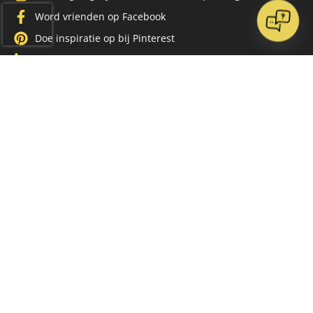
Word vrienden op Facebook
Doe inspiratie op bij Pinterest
Volg ons op LinkedIn
Klantenservice
FAQ
Betaling
Verzendkosten
Levertijd
Retour sturen
Klachtenregeling
Contact