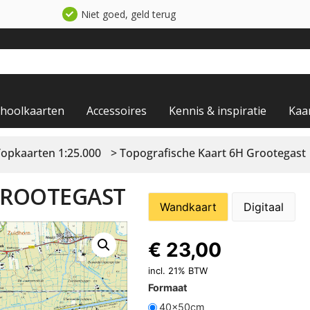
Niet goed, geld terug
choolkaarten
Accessoires
Kennis & inspiratie
Kaa
Topkaarten 1:25.000
> Topografische Kaart 6H Grootegast
GROOTEGAST
Wandkaart
Digitaal
€
23,00
incl. 21% BTW
Formaat
40x50cm