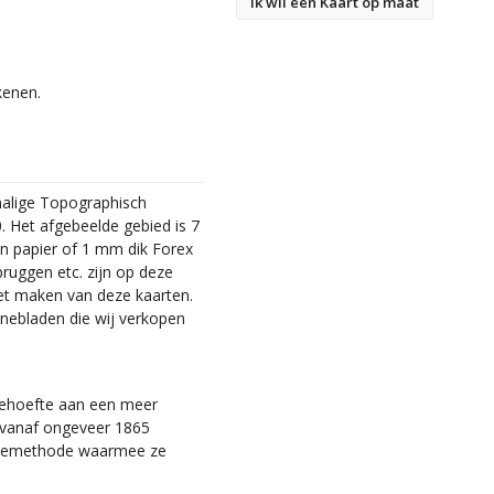
Ik wil een Kaart op maat
kenen.
malige Topographisch
. Het afgebeelde gebied is 7
en papier of 1 mm dik Forex
bruggen etc. zijn op deze
et maken van deze kaarten.
nebladen die wij verkopen
 behoefte aan een meer
ie vanaf ongeveer 1865
tiemethode waarmee ze