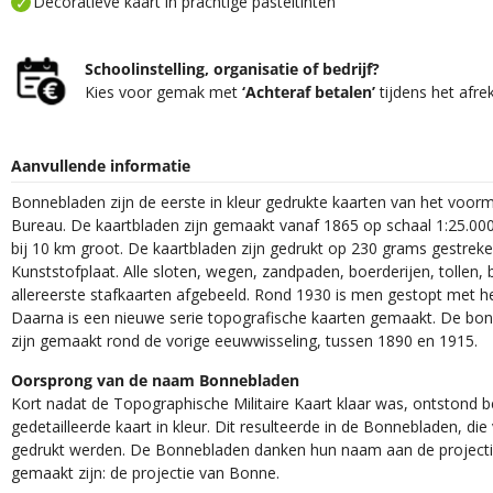
Decoratieve kaart in prachtige pasteltinten
Schoolinstelling, organisatie of bedrijf?
Kies voor gemak met
‘Achteraf betalen’
tijdens het afre
Aanvullende informatie
Bonnebladen zijn de eerste in kleur gedrukte kaarten van het voor
Bureau. De kaartbladen zijn gemaakt vanaf 1865 op schaal 1:25.000
bij 10 km groot. De kaartbladen zijn gedrukt op 230 grams gestrek
Kunststofplaat. Alle sloten, wegen, zandpaden, boerderijen, tollen, 
allereerste stafkaarten afgebeeld. Rond 1930 is men gestopt met h
Daarna is een nieuwe serie topografische kaarten gemaakt. De bon
zijn gemaakt rond de vorige eeuwwisseling, tussen 1890 en 1915.
Oorsprong van de naam Bonnebladen
Kort nadat de Topographische Militaire Kaart klaar was, ontstond
gedetailleerde kaart in kleur. Dit resulteerde in de Bonnebladen, d
gedrukt werden. De Bonnebladen danken hun naam aan de projec
gemaakt zijn: de projectie van Bonne.