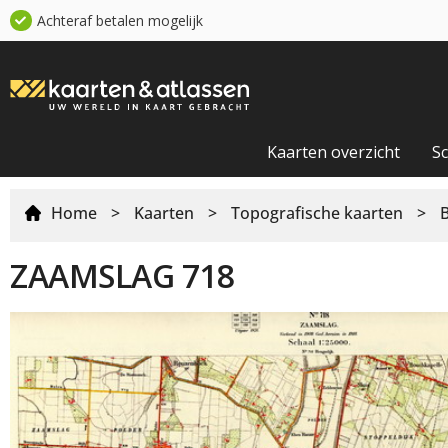
Achteraf betalen mogelijk
Kaarten overzicht
S
Home
>
Kaarten
>
Topografische kaarten
>
ZAAMSLAG 718