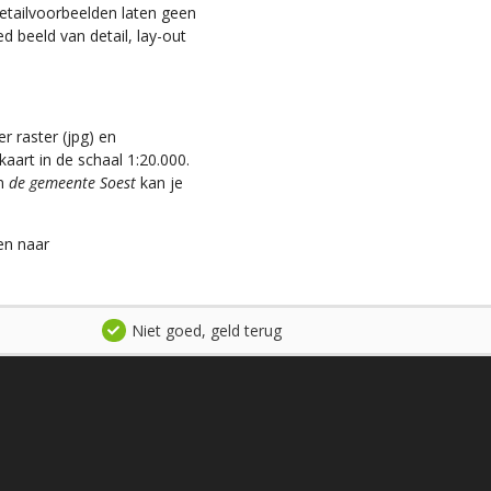
 detailvoorbeelden laten geen
d beeld van detail, lay-out
r raster (jpg) en
aart in de schaal 1:20.000.
an
de gemeente Soest
kan je
en naar
Niet goed, geld terug