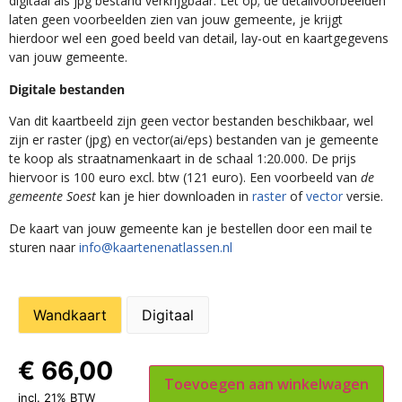
digitaal als jpg bestand verkrijgbaar. Let op; de detailvoorbeelden
laten geen voorbeelden zien van jouw gemeente, je krijgt
hierdoor wel een goed beeld van detail, lay-out en kaartgegevens
van jouw gemeente.
Digitale bestanden
Van dit kaartbeeld zijn geen vector bestanden beschikbaar, wel
zijn er raster (jpg) en vector(ai/eps) bestanden van je gemeente
te koop als straatnamenkaart in de schaal 1:20.000. De prijs
hiervoor is 100 euro excl. btw (121 euro). Een voorbeeld van
de
gemeente Soest
kan je hier downloaden in
raster
of
vector
versie.
De kaart van jouw gemeente kan je bestellen door een mail te
sturen naar
info@kaartenenatlassen.nl
Wandkaart
Digitaal
€
66,00
Toevoegen aan winkelwagen
incl. 21% BTW