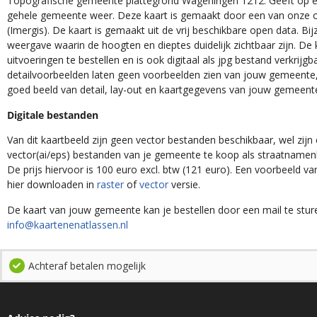
Topografische gemeente plattegrond Wageningen 1212. Geeft op ee
gehele gemeente weer. Deze kaart is gemaakt door een van onze o
(Imergis). De kaart is gemaakt uit de vrij beschikbare open data. Bij
weergave waarin de hoogten en dieptes duidelijk zichtbaar zijn. De 
uitvoeringen te bestellen en is ook digitaal als jpg bestand verkrijgb
detailvoorbeelden laten geen voorbeelden zien van jouw gemeente, 
goed beeld van detail, lay-out en kaartgegevens van jouw gemeent
Digitale bestanden
Van dit kaartbeeld zijn geen vector bestanden beschikbaar, wel zijn e
vector(ai/eps) bestanden van je gemeente te koop als straatnamenk
De prijs hiervoor is 100 euro excl. btw (121 euro). Een voorbeeld v
hier downloaden in
raster
of
vector
versie.
De kaart van jouw gemeente kan je bestellen door een mail te stur
info@kaartenenatlassen.nl
Achteraf betalen mogelijk