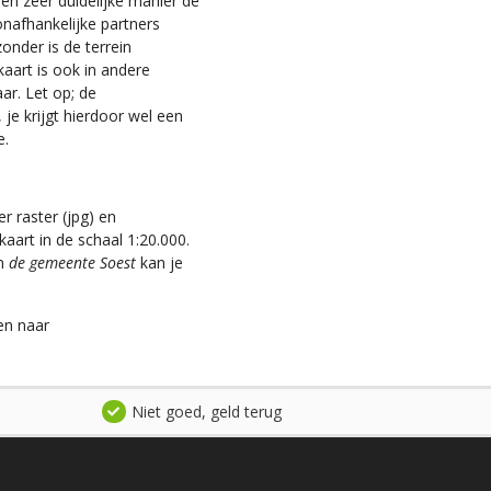
n zeer duidelijke manier de
nafhankelijke partners
zonder is de terrein
kaart is ook in andere
aar. Let op; de
je krijgt hierdoor wel een
e.
r raster (jpg) en
aart in de schaal 1:20.000.
an
de gemeente Soest
kan je
en naar
Niet goed, geld terug