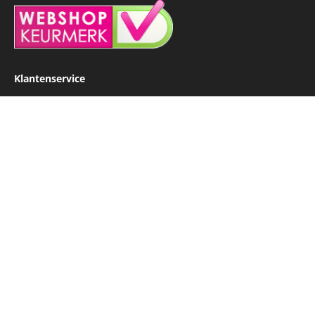
Klantenservice
FAQ
Betaling
Verzendkosten
Levertijd
Retour sturen
Klachtenregeling
Contact
Kaart op maat
Kaart aanvragen
Kaart informatie
Gebied