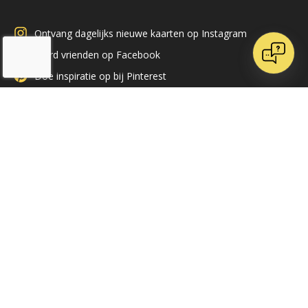
Ontvang dagelijks nieuwe kaarten op Instagram
Word vrienden op Facebook
Doe inspiratie op bij Pinterest
Volg ons op LinkedIn
/
9.1
10
71 reviews
Klantenservice