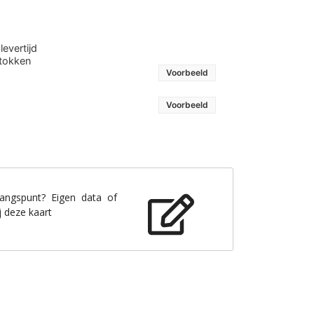
evertijd
stokken
Voorbeeld
Voorbeeld
gangspunt? Eigen data of
j deze kaart