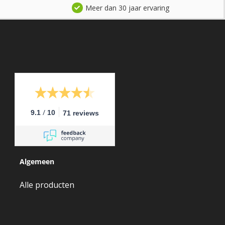
Meer dan 30 jaar ervaring
/
9.1
10
71 reviews
Algemeen
Alle producten