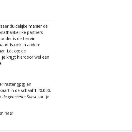
eer duidelijke manier de
nafhankelijke partners
zonder is de terrein
kaart is ook in andere
aar. Let op; de
je krijgt hierdoor wel een
e.
r raster (jpg) en
aart in de schaal 1:20.000.
an
de gemeente Soest
kan je
en naar