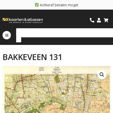
A
c
h
t
e
r
a
f
b
e
t
a
l
e
n
m
o
g
e
l
i
j
k
BAKKEVEEN 131