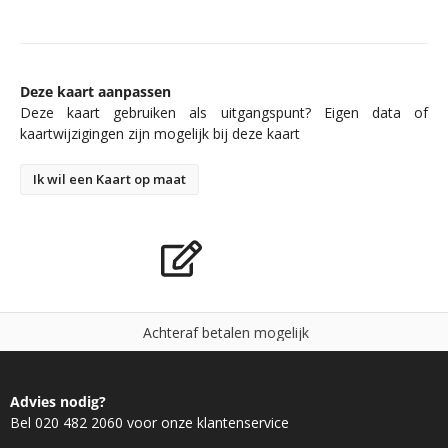
Deze kaart aanpassen
Deze kaart gebruiken als uitgangspunt? Eigen data of
kaartwijzigingen zijn mogelijk bij deze kaart
Ik wil een Kaart op maat
A
c
h
t
e
r
a
f
b
e
t
a
l
e
n
m
o
g
e
l
i
j
k
Advies nodig?
Bel 020 482 2060 voor onze klantenservice