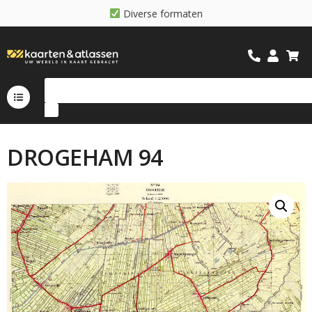
D
i
v
e
r
s
e
f
o
r
m
a
t
e
n
DROGEHAM 94