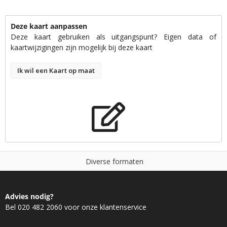
Deze kaart aanpassen
Deze kaart gebruiken als uitgangspunt? Eigen data of
kaartwijzigingen zijn mogelijk bij deze kaart
Ik wil een Kaart op maat
D
i
v
e
r
s
e
f
o
r
m
a
t
e
n
Advies nodig?
Bel 020 482 2060 voor onze klantenservice