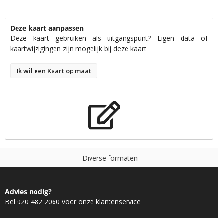
Deze kaart aanpassen
Deze kaart gebruiken als uitgangspunt? Eigen data of
kaartwijzigingen zijn mogelijk bij deze kaart
Ik wil een Kaart op maat
D
i
v
e
r
s
e
f
o
r
m
a
t
e
n
Advies nodig?
Bel 020 482 2060 voor onze klantenservice